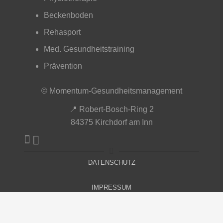
Beckenboden
Rehasport
Med. Gesundheitstraining
Prävention
© Momentum-Gesundheitsmanagement
📍 Robert-Bosch-Ring 2
84375 Kirchdorf am Inn
DATENSCHUTZ
IMPRESSUM
AGB