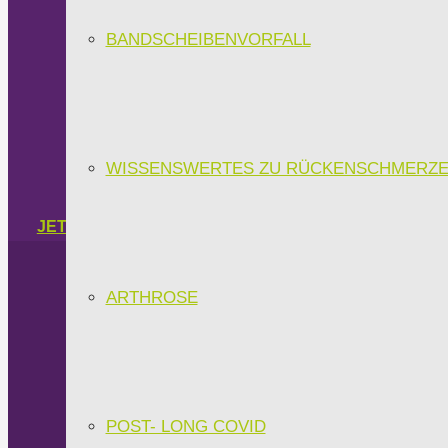
BANDSCHEIBENVORFALL
A
Moderne Physiotherapie und Krankengymnastik mi
WISSENSWERTES ZU RÜCKENSCHMERZ
JETZT TERMIN VEREINBAREN
ARTHROSE
POST- LONG COVID