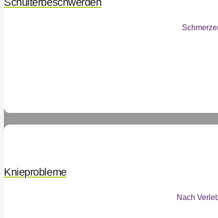
Schulterbeschwerden
Schmerzen,
Knieprobleme
Nach Verlet