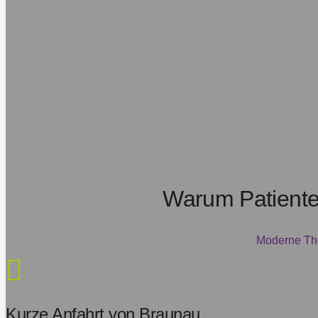
Warum Patient
Moderne The
Kurze Anfahrt von Braunau