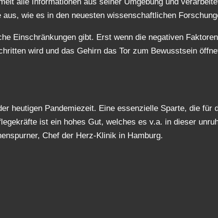
mmelt alle Informationen aus seiner Umgebung und verarbeitet
e aus, wie es in den neuesten wissenschaftlichen Forschunge
che Einschränkungen gibt. Erst wenn die negativen Faktoren,
ritten wird und das Gehirn das Tor zum Bewusstsein öffnet
 der heutigen Pandemiezeit. Eine essenzielle Sparte, die fü
egekräfte ist ein hohes Gut, welches es v.a. in dieser unruh
henspurner, Chef der Herz-Klinik in Hamburg.